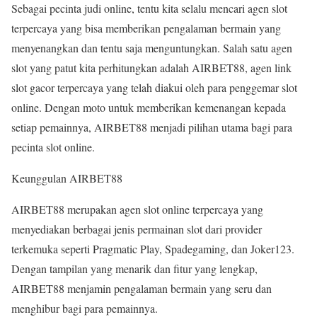
Sebagai pecinta judi online, tentu kita selalu mencari agen slot
terpercaya yang bisa memberikan pengalaman bermain yang
menyenangkan dan tentu saja menguntungkan. Salah satu agen
slot yang patut kita perhitungkan adalah AIRBET88, agen link
slot gacor terpercaya yang telah diakui oleh para penggemar slot
online. Dengan moto untuk memberikan kemenangan kepada
setiap pemainnya, AIRBET88 menjadi pilihan utama bagi para
pecinta slot online.
Keunggulan AIRBET88
AIRBET88 merupakan agen slot online terpercaya yang
menyediakan berbagai jenis permainan slot dari provider
terkemuka seperti Pragmatic Play, Spadegaming, dan Joker123.
Dengan tampilan yang menarik dan fitur yang lengkap,
AIRBET88 menjamin pengalaman bermain yang seru dan
menghibur bagi para pemainnya.