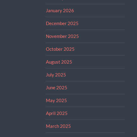
January 2026
December 2025
November 2025
October 2025
August 2025
July 2025
June 2025
May 2025
April 2025
March 2025