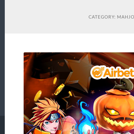
CATEGORY:
MAHJO