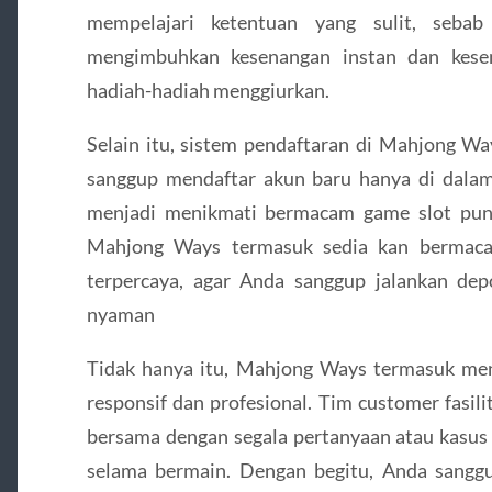
mempelajari ketentuan yang sulit, seba
mengimbuhkan kesenangan instan dan kes
hadiah-hadiah menggiurkan.
Selain itu, sistem pendaftaran di Mahjong Wa
sanggup mendaftar akun baru hanya di dalam 
menjadi menikmati bermacam game slot punya
Mahjong Ways termasuk sedia kan bermaca
terpercaya, agar Anda sanggup jalankan de
nyaman
Tidak hanya itu, Mahjong Ways termasuk men
responsif dan profesional. Tim customer fasi
bersama dengan segala pertanyaan atau kasus
selama bermain. Dengan begitu, Anda sangg