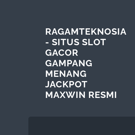
RAGAMTEKNOSIA
- SITUS SLOT
GACOR
GAMPANG
MENANG
JACKPOT
MAXWIN RESMI