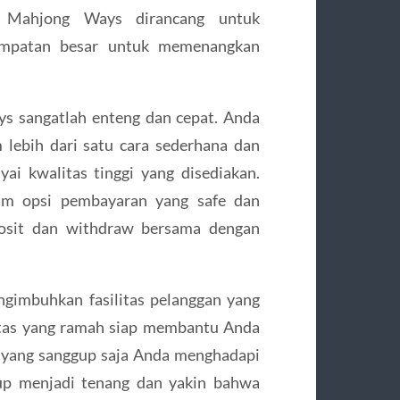
b Mahjong Ways dirancang untuk
empatan besar untuk memenangkan
ys sangatlah enteng dan cepat. Anda
lebih dari satu cara sederhana dan
i kwalitas tinggi yang disediakan.
m opsi pembayaran yang safe dan
posit dan withdraw bersama dengan
gimbuhkan fasilitas pelanggan yang
litas yang ramah siap membantu Anda
 yang sanggup saja Anda menghadapi
up menjadi tenang dan yakin bahwa