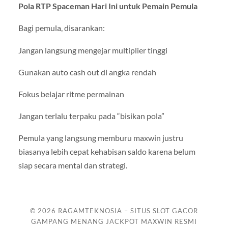
Pola RTP Spaceman Hari Ini untuk Pemain Pemula
Bagi pemula, disarankan:
Jangan langsung mengejar multiplier tinggi
Gunakan auto cash out di angka rendah
Fokus belajar ritme permainan
Jangan terlalu terpaku pada “bisikan pola”
Pemula yang langsung memburu maxwin justru
biasanya lebih cepat kehabisan saldo karena belum
siap secara mental dan strategi.
© 2026
RAGAMTEKNOSIA – SITUS SLOT GACOR
GAMPANG MENANG JACKPOT MAXWIN RESMI